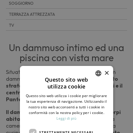
SOGGIORNO
TERRAZZA ATTREZZATA
TV
Un dammuso intimo ed una
piscina con vista mare
×
Situato nella piana da cui prende il nome, è un
dammuso sul versante ovest dell’isola
ubicato
Questo sito web
strategicamente a metà strada tra Scauri e il
utilizza cookie
ITALIAN
centro abitato maggiore dell’isola di
Questo sito web utilizza i cookie per migliorare
Pantelleria.
ENGLISH
la tua esperienza di navigazione. Utilizzando il
nostro sito web acconsenti a tutti i cookie in
Il dammuso Bukkuram si sviluppa in due corpi
conformità con la nostra policy per i cookie.
abitativi.
Nel corpo principale si trovano una
Leggi di più
camera da letto matrimoniale, il soggiorno, la
cucina e ben due bagni. L’altro corpo,
staccato
STRETTAMENTE NECESSARI