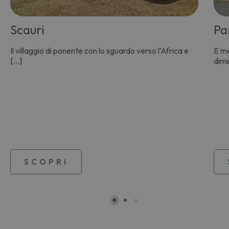
Scauri
Pa
Il villaggio di ponente con lo sguardo verso l’Africa e
E me
[…]
dimi
SCOPRI