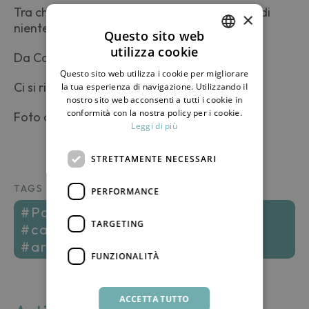
Tra chi prestava soccorso e chi faceva finta di
×
niente.
Questo sito web
utilizza cookie
Da Cala Levante, per adesso è tutto, gente.
ITALIAN
Questo sito web utilizza i cookie per migliorare
ENGLISH
Ci si rivede al nostro ritorno, in Continente.
la tua esperienza di navigazione. Utilizzando il
nostro sito web acconsenti a tutti i cookie in
conformità con la nostra policy per i cookie.
Foto di Giovanni Matta
Leggi di più
STRETTAMENTE NECESSARI
TAGS
PERFORMANCE
#pantelleria #ildammuso
TARGETING
#calalevante #dammusolevante
#arcodellelefante
FUNZIONALITÀ
ACCETTA TUTTO