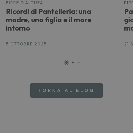
PIPPE D'ALTURA
PIP
Ricordi di Pantelleria: una
Pa
madre, una figlia e il mare
gio
intorno
ma
5 OTTOBRE 2025
21 
TORNA AL BLOG