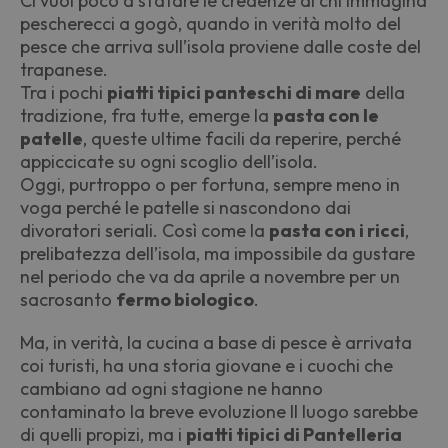
Ci vuol poco a sfatare le credenze di chi immagina
pescherecci a gogò, quando in verità molto del
pesce che arriva sull
’
isola proviene dalle coste del
trapanese.
Tra i pochi
piatti tipici panteschi di mare
della
tradizione, fra tutte, emerge la
pasta con le
patelle
, queste ultime facili da reperire, perché
appiccicate su ogni scoglio dell
’
isola.
Oggi, purtroppo o per fortuna, sempre meno in
voga perché le patelle si nascondono dai
divoratori seriali. Così come la
pasta con i ricci
,
prelibatezza dell
’
isola, ma impossibile da gustare
nel periodo che va da aprile a novembre per un
sacrosanto
fermo biologico
.
Ma, in verità, la cucina a base di pesce
è
arrivata
coi turisti, ha una storia giovane e i cuochi che
cambiano ad ogni stagione ne hanno
contaminato la breve evoluzione Il luogo sarebbe
di quelli propizi, ma i
piatti tipici di Pantelleria