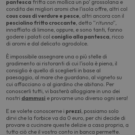
pantesca
fritta con mollica un po’ grossolana e
condita dei migliori aromi che l
’
isola offre, altri col
cous cous di verdure e pesce
, altri ancora con il
pesciolino fritto croccante
, detto
“
ritunno
”,
innaffiato di limone, oppure, e sono tanti, fanno
godere i palati col
coniglio alla pantesca
, ricco
di aromi e dal delicato agrodolce.
È impossibile assegnare una o più stelle di
gradimento ai ristoranti di cui l
’
isola è piena, il
consiglio
è
quello di sceglierli in base al
paesaggio, al mare che guardano, al vigneto su
cui affacciano o al giardino che abitano. Per
conoscerli tutti, vi basterà alloggiare in uno dei
nostri
dammusi
e provarne uno diverso ogni sera!
E se volete conoscerne i
prezzi
, possiamo solo
dirvi che la forbice va da 0 euro, per chi decide di
provare a cucinare queste delizie a casa propria, a
tutto ciò che il vostro conto in banca permette.