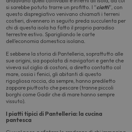
andavano quelli coltivabili e interni all
’
isola, da cui
si sarebbe potuto trarre un profitto. I
“
ciatti
”, con
questo dispregiativo venivano chiamati i terreni
costieri, divennero in seguito preda succulenta per
chi di questa isola ha fatto il proprio paradiso
terrestre estivo. Sparigliando le carte
dell
’
economia domestica isolana.
E sebbene la storia di Pantelleria, soprattutto alle
sue origini, sia popolata di navigatori e gente che
viveva sul ciglio di costoni, a diretto contatto col
mare, ossia i fenici, gli abitanti di questo
rigogliosa roccia, da sempre, hanno prediletto
zappare piuttosto che pescare (tranne piccoli
borghi come Gadir che di mare hanno sempre
vissuto).
I piatti tipici di Pantelleria: la cucina
pantesca