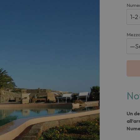
Numer
Mezzo
No
Un de
all’ar
Numer