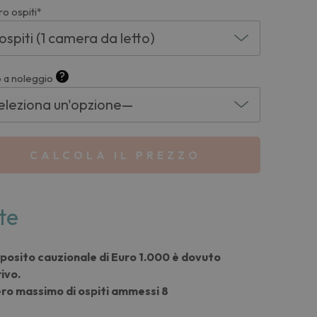
o ospiti*
?
 a noleggio
CALCOLA IL PREZZO
te
posito cauzionale di Euro 1.000 è dovuto
rivo.
o massimo di ospiti ammessi 8