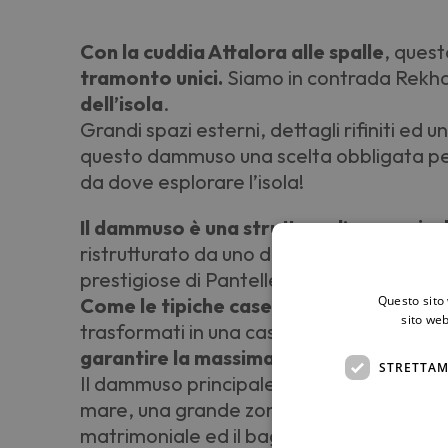
Con la cuddia Attalora alle spalle
, ques
tramonto unici.
Siamo in contrada Rekha
dell’isola
.
Grandi spazi esterni, dettagli rifiniti ed 
questo dammuso una scelta obbligata per 
da dove esplorare l’isola!
Il dammuso è una struttura d’epoca risa
ristrutturato da uno dei più noti architetti
prestigiose di Pantelleria.
Questo sito 
Come le tipiche case di Pantelleria, la 
sito web
trasformati in una casa padronale con a
garantire la massima privacy ai propri o
STRETTAM
Il dammuso principale è dotato di una gra
mare, una grande zona giorno con la tipica
matrimoniale ed il bagno privato con doc