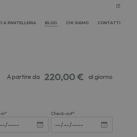
IT
 A PANTELLERIA
BLOG
CHI SIAMO
CONTATTI
220,00 €
A partire da
al giorno
-in*
Check-out*