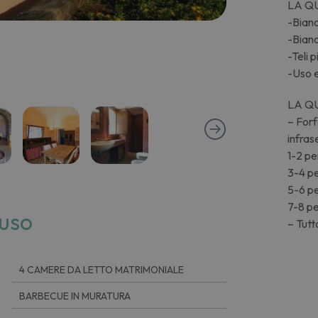
LA Q
-Bianc
-Bian
-Teli p
-Uso e
LA Q
– Forf
infras
1-2 p
3-4 p
5-6 p
7-8 p
uso
– Tutt
4 CAMERE DA LETTO MATRIMONIALE
BARBECUE IN MURATURA