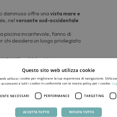
to dammuso offre una
vista mare e
le, nel
versante sud-occidentale
una piscina incantevole, fanno di
chi desidera un luogo privilegiato
lente a fine 800
ed è stato
 dell’isola che ha firmato le case più
Questo sito web utilizza cookie
web utilizza i cookie per migliorare la tua esperienza di navigazione. Utilizza
proprietà è composta da più corpi,
 acconsenti a tutti i cookie in conformità con la nostra policy per i cookie.
Leg
ggiunta di guest-house,
così da
spiti.
ENTE NECESSARI
PERFORMANCE
TARGETING
nde cucina abitabile con vista
 alcova che ospita il letto
ACCETTA TUTTO
RIFIUTA TUTTO
cia.