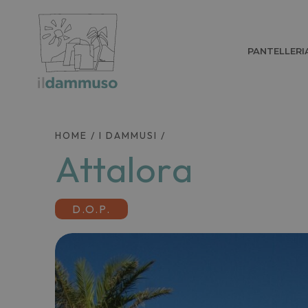
PANTELLERI
HOME
/
I DAMMUSI
/
Attalora
D.O.P.