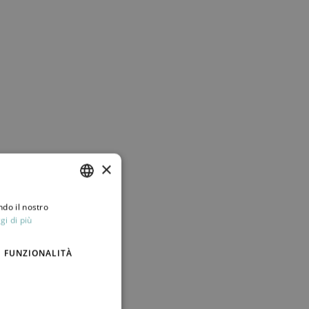
×
ndo il nostro
ITALIAN
gi di più
ENGLISH
FUNZIONALITÀ