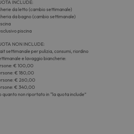
UOTA INCLUDE:
herie da letto (cambio settimanale)
cheria da bagno (cambio settimanale)
iscina
sclusivo piscina
UOTA NON INCLUDE:
ait settimanale per pulizia, consumi, riordino
ettimanale e lavaggio biancherie:
ersone: € 100,00
ersone: € 180,00
ersone: € 260,00
ersone: € 340,00
o quanto non riportato in “la quota include”