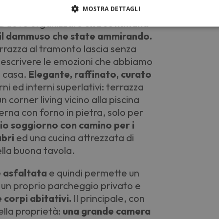
MOSTRA DETTAGLI
ia dove organizzare
una settimana
 è il dammuso che state ammirando.
errazza al tramonto lascia senza
e descrivere le emozioni che abbiamo
 casa.
Elegante, raffinato, curato
ni ed interni superlativi: terrazza
 corner living vicino alla piscina
erna con forno in pietra, solo per
o soggiorno con camino per i
abri
ed una cucina attrezzata di
ella buona tavola.
 asfaltata
e quindi permette un
i un proprio parcheggio privato e
corpi abitativi.
Il principale, con
ella proprietà:
una grande camera