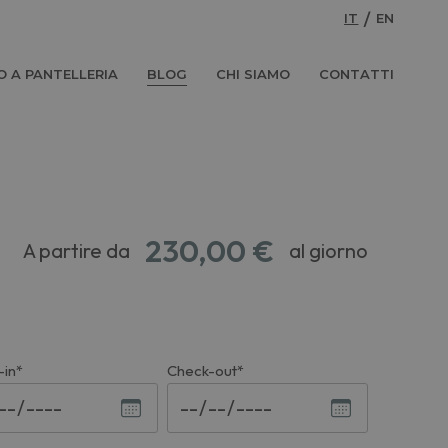
IT
EN
 A PANTELLERIA
BLOG
CHI SIAMO
CONTATTI
230,00 €
A partire da
al giorno
-in*
Check-out*