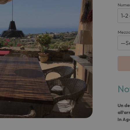
Numer
Mezzo
No
Un de
all’ar
In Ag