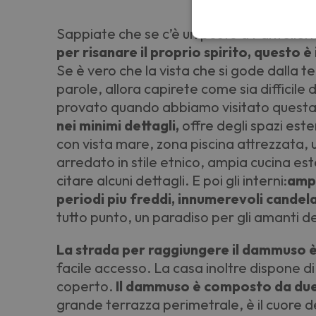
Sappiate che se c’è un posto a Panteller
per risanare il proprio spirito, questo
Se è vero che la vista che si gode dalla t
parole, allora capirete come sia difficil
provato quando abbiamo visitato questa
nei minimi dettagli,
offre degli spazi ester
con vista mare, zona piscina attrezzata, un
arredato in stile etnico, ampia cucina est
citare alcuni dettagli. E poi gli interni:
ampi
periodi piu freddi, innumerevoli candel
tutto punto, un paradiso per gli amanti d
La strada per raggiungere il dammuso è
facile accesso. La casa inoltre dispone d
coperto.
Il dammuso è composto da due 
grande terrazza perimetrale, è il cuore d