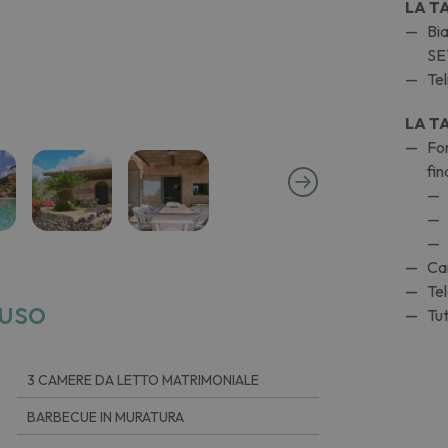
LA T
Bi
SE
Tel
LA T
For
fin
Cam
Te
uso
Tut
3 CAMERE DA LETTO MATRIMONIALE
BARBECUE IN MURATURA