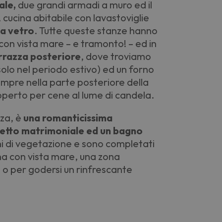
ale,
due grandi armadi a muro ed il
ucina abitabile con lavastoviglie
a vetro
. Tutte queste stanze hanno
con vista mare – e tramonto! – ed in
errazza posteriore
, dove troviamo
solo nel periodo estivo) ed un forno
Sempre nella parte posteriore della
operto per cene al lume di candela.
nza, è
una romanticissima
etto matrimoniale ed un bagno
hi di vegetazione e sono completati
ina con vista mare, una zona
 o per godersi un rinfrescante