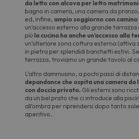
da letto con alcova per letto matrimoni
bagno in camera, una camera da pranzo, c
ed, infine,
ampio soggiorno con camino 
un’accesso esterno alla grande tarrazza 
più
la cucina ha anche un’accesso alla t
un’ulteriore zona cottura esterna (attiva 
in pietra per splendidi banchetti estivi. 
terrazza, troviamo un grande tavolo al c
L’altro dammusino, a pochi passi di dista
depandance che ospita una camera da l
con doccia privato.
Gli esterni sono ricc
da un bel prato che ci introduce alla pisc
all’ombra per riprendersi dopo tanto sole
aperitivo.