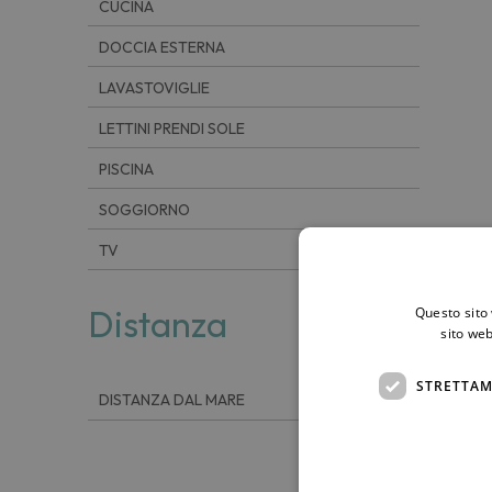
CUCINA
DOCCIA ESTERNA
LAVASTOVIGLIE
LETTINI PRENDI SOLE
PISCINA
SOGGIORNO
TV
Distanza
Questo sito 
sito web
STRETTAM
2 km
DISTANZA DAL MARE