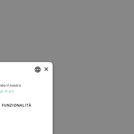
×
ndo il nostro
ITALIAN
gi di più
ENGLISH
FUNZIONALITÀ