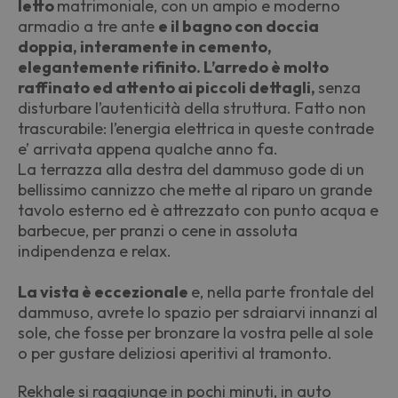
letto
matrimoniale, con un ampio e moderno
armadio a tre ante
e il bagno
con doccia
doppia, interamente in cemento,
elegantemente rifinito.
L’arredo è molto
raffinato ed attento ai piccoli dettagli,
senza
disturbare l’autenticità della struttura. Fatto non
trascurabile: l’energia elettrica in queste contrade
e’ arrivata appena qualche anno fa.
La terrazza alla destra del dammuso gode di un
bellissimo cannizzo che mette al riparo un grande
tavolo esterno ed è attrezzato con punto acqua e
barbecue, per pranzi o cene in assoluta
indipendenza e relax.
La vista è eccezionale
e, nella parte frontale del
dammuso, avrete lo spazio per sdraiarvi innanzi al
sole, che fosse per bronzare la vostra pelle al sole
o per gustare deliziosi aperitivi al tramonto.
Rekhale si raggiunge in pochi minuti, in auto