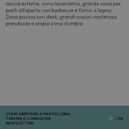
docce esterne, zona lavanderia, grande zona per
pasti all’aperto con barbecue e forno a legna.
Zona piscina con deck, grandi cuscini-materassi
prendisole e ampia zona d’ombra
COME ARRIVARE A PANTELLERIA
TERMINI E CONDIZIONI
IT
EN
NEWSLETTER