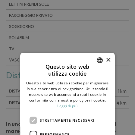
LETTINI PRENDI SOLE
PARCHEGGIO PRIVATO
SOGGIORNO
SOLARIUM
TV
×
VASCA A IDROMASSAGGIO ESTERNA
Questo sito web
Distanza
utilizza cookie
ITALIAN
Questo sito web utilizza i cookie per migliorare
ENGLISH
la tua esperienza di navigazione. Utilizzando il
1 km
DISTANZA DAL MARE
nostro sito web acconsenti a tutti i cookie in
conformità con la nostra policy per i cookie.
4 km
DISTANZA DA SCAURI
Leggi di più
STRETTAMENTE NECESSARI
In una posizione panoramica che domina il
mare
, il dammuso Rekhale offre un ambiente
PERFORMANCE