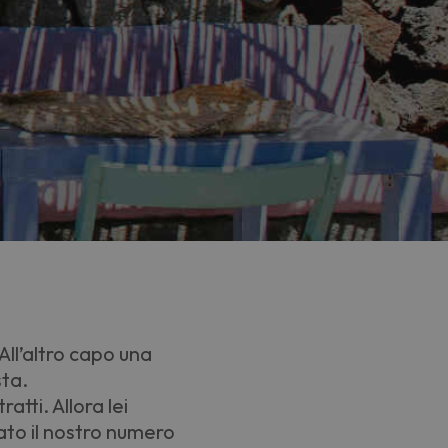
All
’
altro capo una
sta.
atti. Allora lei
ato il nostro numero