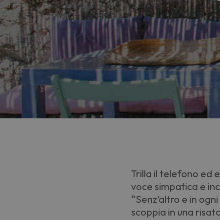
Trilla il telefono ed
voce simpatica e inc
“
Senz
’
altro e in ogni
scoppia in una risat