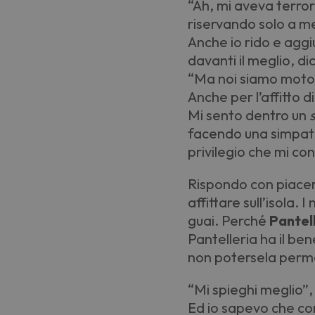
“
Ah, mi aveva terror
riservando solo a m
Anche io rido e agg
davanti il meglio, d
“
Ma noi siamo motocic
Anche per l
’
affitto 
Mi sento dentro un
facendo una simpati
privilegio che mi co
Rispondo con piacere
affittare sull
’
isola. I
guai. Perché
Pantel
Pantelleria ha il ben
non potersela perme
“
Mi spieghi meglio”,
Ed io sapevo che con