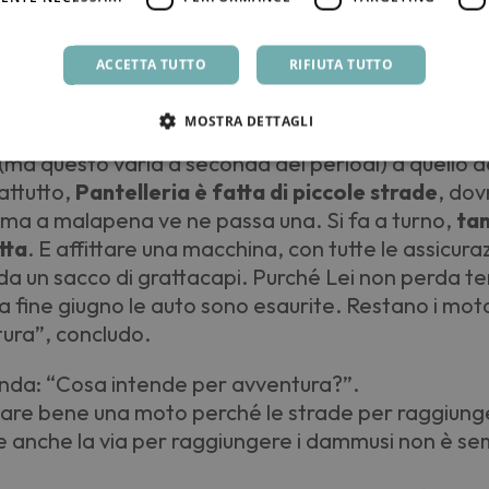
iene unicamente ad una sua scelta”.
ACCETTA TUTTO
RIFIUTA TUTTO
 è più veloce, ma affittare un mezzo non è più cos
nda sinceramente, la prego”, mi esorta.
MOSTRA DETTAGLI
coltà a farlo. Non so che auto possediate, il prezzo
 (ma questo varia a seconda dei periodi) a quello de
attutto,
Pantelleria è fatta di piccole strade
, do
ma a malapena ve ne passa una. Si fa a turno,
tan
tta
. E affittare una macchina, con tutte le assicuraz
da un sacco di grattacapi. Purché Lei non perda t
 fine giugno le auto sono esaurite. Restano i motoci
ura”, concludo.
anda:
“
Cosa intende per avventura?”.
are bene una moto perché le strade per raggiunge
e anche la via per raggiungere i dammusi non è se