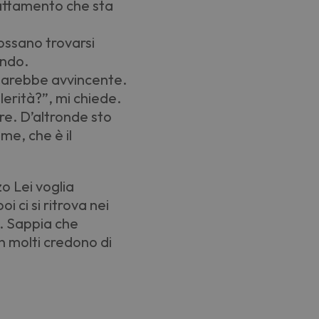
trattamento che sta
ossano trovarsi
endo.
sarebbe avvincente.
lerità?”, mi chiede.
re. D
’
altronde sto
me, che è il
o Lei voglia
i ci si ritrova nei
. Sappia che
in molti credono di