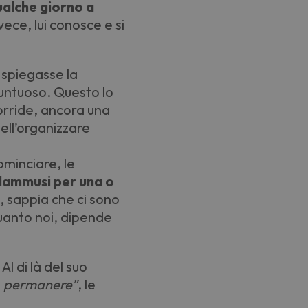
ualche giorno a
vece, lui conosce e si
 spiegasse la
untuoso. Questo lo
Sorride, ancora una
ell
’
organizzare
ominciare, le
 dammusi per una o
e, sappia che ci sono
uanto noi, dipende
l di là del suo
e
permanere”
, le