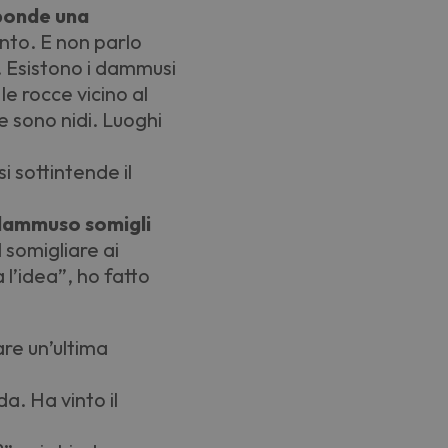
ponde una
nto. E non parlo
. Esistono i dammusi
le rocce vicino al
 sono nidi. Luoghi
si sottintende il
 dammuso somigli
l somigliare ai
 l
’
idea”, ho fatto
are un
’
ultima
. Ha vinto il