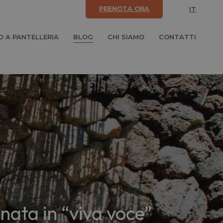
PRENOTA ORA
IT
 A PANTELLERIA
BLOG
CHI SIAMO
CONTATTI
onata in “viva voce”