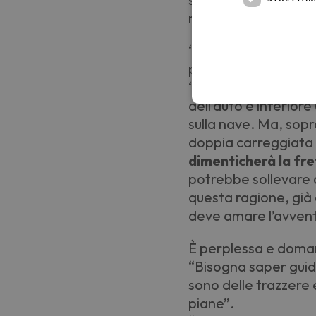
minuti, mi creda att
“
Ok, capisco. L
’
aereo
propria auto? Rispo
“
Non ho alcuna diffi
dell
’
auto è inferiore
sulla nave. Ma, sopr
doppia carreggiata 
dimenticherà la fre
potrebbe sollevare 
questa ragione, già a
deve amare l
’
avvent
È perplessa e dom
“
Bisogna saper guid
sono delle trazzere 
piane”.