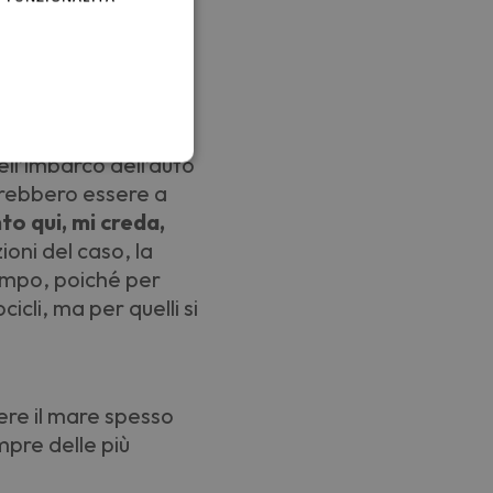
toso che avere la
 di noleggio
ll
’
imbarco dell
’
auto
vrebbero essere a
to qui, mi creda,
ioni del caso, la
empo, poiché per
cli, ma per quelli si
re il mare spesso
mpre delle più