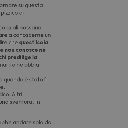
tornare su questa
pizzico di
so quali possano
ndare a conoscerne un
dire che
quest’isola
he non conosce né
chi predilige la
marito ne abbia
a quando è stato lì
ce.
co. Altri
 una sventura. In
rebbe andare solo da