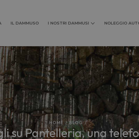
A
IL DAMMUSO
I NOSTRI DAMMUSI
NOLEGGIO AUTO
HOME
/
BLOG
/
gli su Pantelleria, una telef