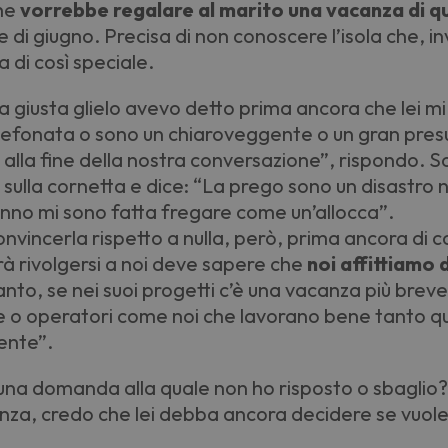
che
vorrebbe regalare al marito una vacanza di q
 di giugno. Precisa di non conoscere l
’
isola che, in
di così speciale.
a giusta glielo avevo detto prima ancora che lei mi
elefonata o sono un chiaroveggente o un gran pres
i alla fine della nostra conversazione”, rispondo. 
 sulla cornetta e dice: “La prego sono un disastro n
anno mi sono fatta fregare come un
’
allocca”.
nvincerla rispetto a nulla, però, prima ancora di c
rà rivolgersi a noi deve sapere che
noi affittiamo
anto, se nei suoi progetti c’è una vacanza più brev
re o operatori come noi che lavorano bene tanto q
iente”.
una domanda alla quale non ho risposto o sbaglio? A
za, credo che lei debba ancora decidere se vuol