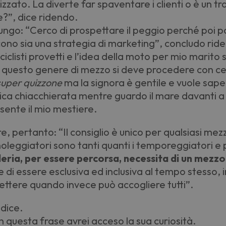
izzato. La diverte far spaventare i clienti o è un 
e?”, dice ridendo.
iungo:
“
Cerco di prospettare il peggio perché poi p
icono sia una strategia di marketing”, concludo rid
listi provetti e l
’
idea della moto per mio marito 
di questo genere di mezzo si deve procedere con ce
super quizzone
ma la signora è gentile e vuole sape
ca chiacchierata mentre guardo il mare davanti a 
nsente il mio mestiere.
, pertanto: “Il consiglio è unico per qualsiasi mezz
 noleggiatori sono tanti quanti i temporeggiatori e po
leria, per essere percorsa, necessita di un mezzo
e di essere esclusiva ed inclusiva al tempo stesso, 
ttere quando invece può accogliere tutti”.
 dice.
 questa frase avrei acceso la sua curiosità.