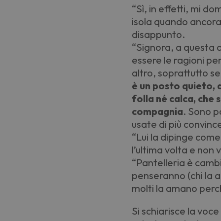
“
Sì, in effetti, mi 
isola quando ancora 
disappunto.
“
Signora, a questa 
essere le ragioni pe
altro, soprattutto s
è un posto quieto, 
folla né calca, che 
compagnia
. Sono p
usate di più convinc
“
Lui la dipinge com
l’ultima volta e non
“
Pantelleria è cambi
penseranno (chi la a
molti la amano perc
Si schiarisce la vo