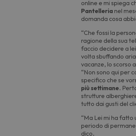
online e mi spiega 
Pantelleria
nel mese
domanda cosa abbia 
“
Che fossi la person
ragione della sua t
faccio decidere a le
volta sbuffando aria
vacanze, lo scorso 
“
Non sono qui per co
specifico che se vor
più settimane
. Pert
strutture alberghie
tutto dai gusti del cl
“
Ma Lei mi ha fatto 
periodo di permanen
dico.