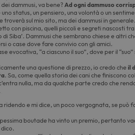
 dei dammusi, va bene?
Ad ogni dammuso corris
 uno status, un pensiero, una volontà o un sentime
 troverà sul mio sito, ma dei dammusi in generale
to con piscina, quelli piccoli e segreti nascosti tra 
o di Siba
’
. Dammusi che sembrano chiese e altri che
si o case dove fare convivio con gli amici.
ase evocativa,
“
a ciascuno il suo”, dove per il
“
suo” 
nicamente una questione di prezzo, io credo che
il
ta
. Sa, come quella storia dei cani che finiscono co
c
’
entra nulla, ma da qualche parte credo che renda
.
a ridendo e mi dice, un poco vergognata, se può f
 pessima boutade ha vinto un premio, pertanto vada
dico.