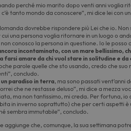
domando perché mio marito dopo venti anni voglia ri
c’è tanto mondo da conoscere”, mi dice lei con un 
domanda dovrebbe rispondere più Lei che io. Non 
r cui una persona voglia ritornare in un luogo o a
e non conosco la persona in questione. Io le posso 
ancora incontaminato, con un mare bellissimo, c
sa farsi amare da chi vuol stare in solitudine e da 
oche parole quelle che sto usando, credo che suo 
enti”, concludo.
e
un paradiso in terra
, ma sono passati vent’anni d
 vorrei che ne restasse deluso”, mi dice a mezza vo
ata, ma non tantissimo, mi creda. Per fortuna, io di
bita in inverno soprattutto) che per certi aspetti è
hé sembra immutabile”, concludo.
ce e aggiunge che, comunque, la sua settimana pot