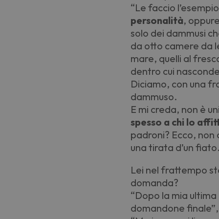
“
Le faccio l
’
esempio
personalità
, oppure
solo dei dammusi che
da otto camere da let
mare, quelli al fresc
dentro cui nasconder
Diciamo, con una fr
dammuso.
E mi creda, non è u
spesso a chi lo affit
padroni? Ecco, non 
una tirata d
’
un fiato
Lei nel frattempo st
domanda?
“
Dopo la mia ultima
domandone finale”, 