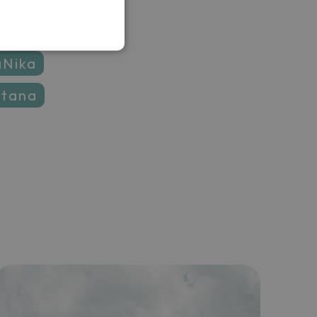
laNika
ntana