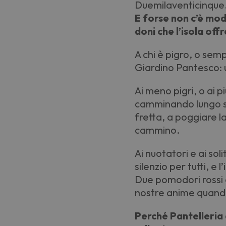
Duemilaventicinque
E forse non c’è mod
doni che l’isola offr
A chi è pigro, o se
Giardino Pantesco: u
Ai meno pigri, o ai 
camminando lungo se
fretta, a poggiare la
cammino.
Ai nuotatori e ai soli
silenzio per tutti, e
Due pomodori rossi c
nostre anime quando
Perché Pantelleria 