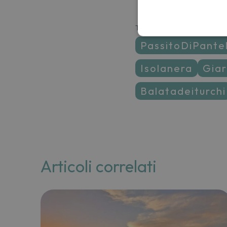
TAGS
PassitoDiPante
isolanera
gi
balatadeiturchi
Articoli correlati