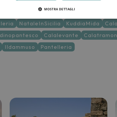
MOSTRA DETTAGLI
lleria
NataleInSicilia
KuddiaMida
Ca
ardinopantesco
calalevante
calatramo
ildammuso
pantelleria