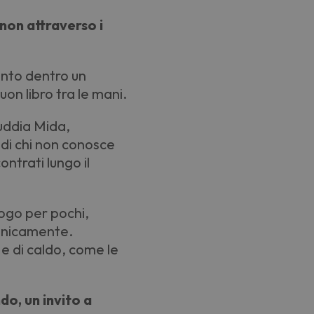
non attraverso i
ento dentro un
on libro tra le mani.
Kuddia Mida,
di chi non conosce
ontrati lungo il
luogo per pochi,
efonicamente.
 e di caldo, come le
do, un invito a