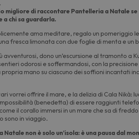
.
o migliore di raccontare Pantelleria a Natale se 
e a chi sa guardarla.
mplicemente ama meditare, regalo un pomeriggio l
na fresca limonata con due foglie di menta e un bu
più avventurosi, dono un’escursione al tramonto a 
ntieri odorosi e soffermandosi, con la precisione 
 propria mano su ciascuno dei soffioni incantati inc
tari vorrei offrire il mare, e la delizia di Cala Nikà: 
 l’impossibilità (benedetta) di essere raggiunti tel
ome il corallo immersi in un mare che sa di freddo
 sono in viaggio.
a Natale non è solo un’isola: è una pausa dal mon