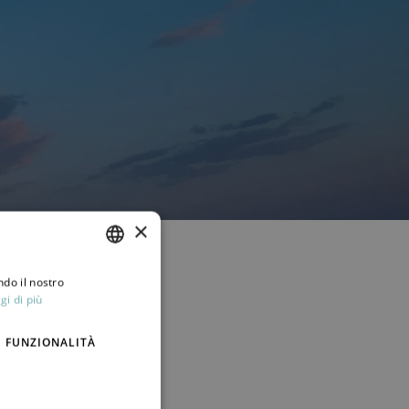
×
ndo il nostro
ITALIAN
gi di più
ENGLISH
FUNZIONALITÀ