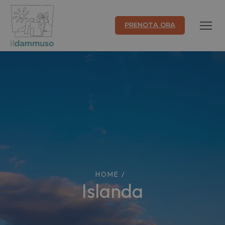
PRENOTA ORA
HOME
/
islanda