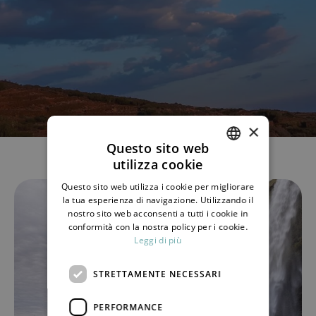
×
Questo sito web
utilizza cookie
ITALIAN
Questo sito web utilizza i cookie per migliorare
ENGLISH
la tua esperienza di navigazione. Utilizzando il
nostro sito web acconsenti a tutti i cookie in
conformità con la nostra policy per i cookie.
Leggi di più
STRETTAMENTE NECESSARI
PERFORMANCE