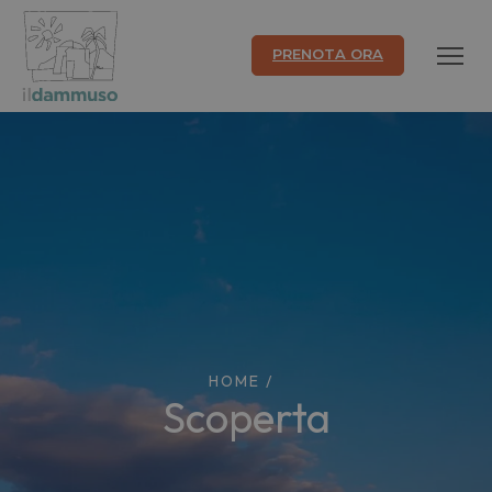
PRENOTA ORA
HOME
/
scoperta