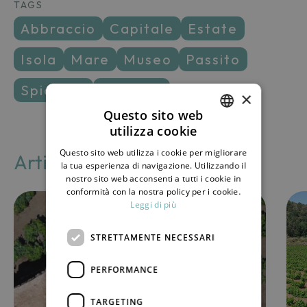
TAGS
abbraccio
capitale
estate
isola
mare
museo
passito
spiaggia
vacanza
×
Questo sito web
utilizza cookie
ITALIAN
Questo sito web utilizza i cookie per migliorare
Articoli correlati
ENGLISH
la tua esperienza di navigazione. Utilizzando il
nostro sito web acconsenti a tutti i cookie in
conformità con la nostra policy per i cookie.
Leggi di più
STRETTAMENTE NECESSARI
PERFORMANCE
TARGETING