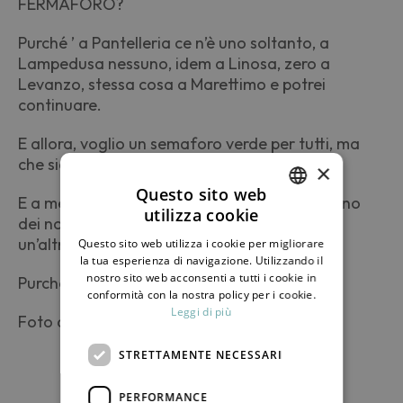
FERMAFORO?
Purché ’ a Pantelleria ce n’è uno soltanto, a
Lampedusa nessuno, idem a Linosa, zero a
Levanzo, stessa cosa a Marettimo e potrei
continuare.
E allora, voglio un semaforo verde per tutti, ma
che sia verde davvero. In tutti i sensi.
×
Questo sito web
E a me piacerebbe moltissimo se sceglieste uno
utilizza cookie
dei nostri Dammusi di Pantelleria, ma anche
ITALIAN
un’altra isola è un’ottima scelta.
Questo sito web utilizza i cookie per migliorare
ENGLISH
la tua esperienza di navigazione. Utilizzando il
nostro sito web acconsenti a tutti i cookie in
Purché quel semaforo sia sempre verde.
conformità con la nostra policy per i cookie.
Leggi di più
Foto di Giovanni Matta
STRETTAMENTE NECESSARI
PERFORMANCE