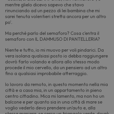
mentre glielo dicevo sapevo che stavo
rinunciando ad un pezzo di lei bambina che mi
sarei tenuta volentieri stretta ancora per un altro
po’.
Ma perché parlo del semaforo? Cosa c’entra il
semaforo con IL DAMMUSO DI PANTELLERIA?
Niente e tutto, io mi muovo per voli pindarici. Da
vera isolana qualsiasi posto io debba raggiungere
dovrò farlo volando e allora allo stesso modo
procede il mio cervello, da un pensiero ad un altro
fino a qualsiasi improbabile atterraggio.
Io lavoro da remoto, in questo momento nella mia
città e a casa mia, in un appartamento in pieno
centro cittadino. Mica mi lamento, ma non ho un
balcone e per quanto sia in una città di mare se
voglio vederlo devo prendere un’auto e, alla
stessa maniera, se cerco un triangolo verde, dovrò