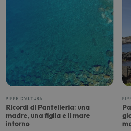
PIPPE D'ALTURA
PIP
Ricordi di Pantelleria: una
Pa
madre, una figlia e il mare
gio
intorno
ma