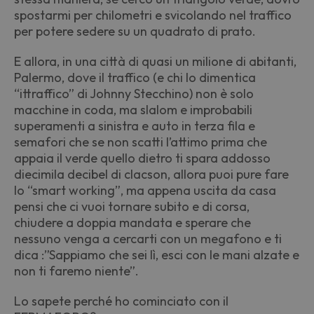
spostarmi per chilometri e svicolando nel traffico
per potere sedere su un quadrato di prato.
E allora, in una città di quasi un milione di abitanti,
Palermo, dove il traffico (e chi lo dimentica
“ittraffico” di Johnny Stecchino) non è solo
macchine in coda, ma slalom e improbabili
superamenti a sinistra e auto in terza fila e
semafori che se non scatti l’attimo prima che
appaia il verde quello dietro ti spara addosso
diecimila decibel di clacson, allora puoi pure fare
lo “smart working”, ma appena uscita da casa
pensi che ci vuoi tornare subito e di corsa,
chiudere a doppia mandata e sperare che
nessuno venga a cercarti con un megafono e ti
dica :”Sappiamo che sei lì, esci con le mani alzate e
non ti faremo niente”.
Lo sapete perché ho cominciato con il