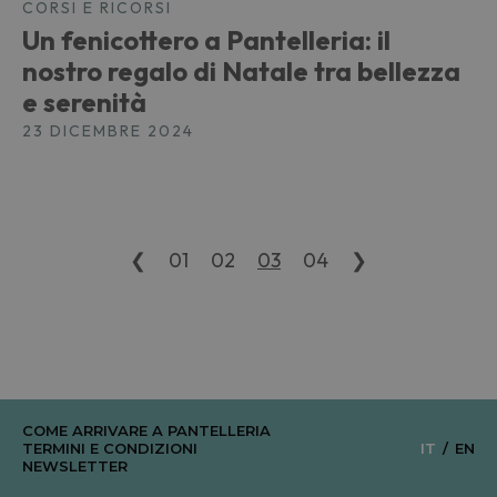
CORSI E RICORSI
Un fenicottero a Pantelleria: il
nostro regalo di Natale tra bellezza
e serenità
23 DICEMBRE 2024
❮
01
02
03
04
❯
COME ARRIVARE A PANTELLERIA
TERMINI E CONDIZIONI
IT
EN
NEWSLETTER