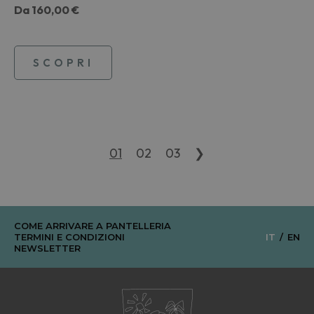
Da
160,00 €
SCOPRI
01
02
03
❯
COME ARRIVARE A PANTELLERIA
TERMINI E CONDIZIONI
IT
EN
NEWSLETTER