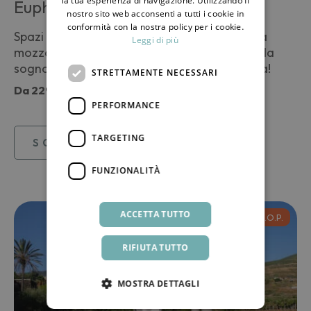
la tua esperienza di navigazione. Utilizzando il
Euphorbia
nostro sito web acconsenti a tutti i cookie in
conformità con la nostra policy per i cookie.
Spazi generosi e tante comodità. Una piscina
Leggi di più
mozzafiato con una vista mare e tramonto da
sogno. Pantelleria come non l’avete mai vista!
STRETTAMENTE NECESSARI
Da
229,00 €
PERFORMANCE
TARGETING
SCOPRI
FUNZIONALITÀ
ACCETTA TUTTO
D.O.P.
RIFIUTA TUTTO
MOSTRA DETTAGLI