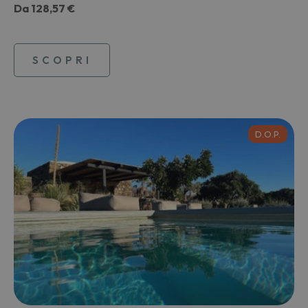
Da
128,57 €
SCOPRI
D.O.P.