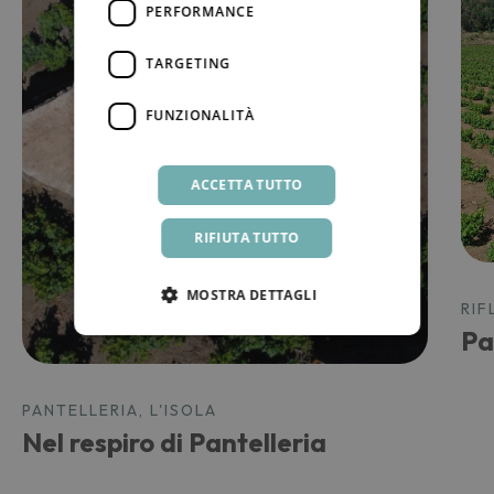
PERFORMANCE
TARGETING
FUNZIONALITÀ
ACCETTA TUTTO
RIFIUTA TUTTO
MOSTRA DETTAGLI
RIF
Pa
PANTELLERIA, L'ISOLA
Nel respiro di Pantelleria