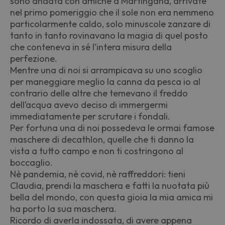
sono andata con amiche a Martingana, arrivate
nel primo pomeriggio che il sole non era nemmeno
particolarmente caldo, solo minuscole zanzare di
tanto in tanto rovinavano la magia di quel posto
che conteneva in sé l’intera misura della
perfezione.
Mentre una di noi si arrampicava su uno scoglio
per maneggiare meglio la canna da pesca io al
contrario delle altre che temevano il freddo
dell’acqua avevo deciso di immergermi
immediatamente per scrutare i fondali.
Per fortuna una di noi possedeva le ormai famose
maschere di decathlon, quelle che ti danno la
vista a tutto campo e non ti costringono al
boccaglio.
Nè pandemia, nè covid, nè raffreddori: tieni
Claudia, prendi la maschera e fatti la nuotata più
bella del mondo, con questa gioia la mia amica mi
ha porto la sua maschera.
Ricordo di averla indossata, di avere appena