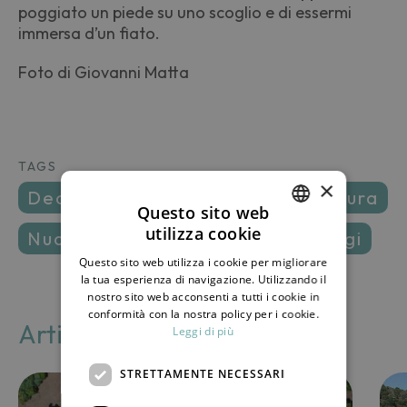
poggiato un piede su uno scoglio e di essermi
immersa d’un fiato.
Foto di Giovanni Matta
TAGS
×
decathlon
fondali
mare
natura
Questo sito web
utilizza cookie
nuotare
pesci
vacanze
viaggi
ITALIAN
Questo sito web utilizza i cookie per migliorare
ENGLISH
la tua esperienza di navigazione. Utilizzando il
nostro sito web acconsenti a tutti i cookie in
conformità con la nostra policy per i cookie.
Articoli correlati
Leggi di più
STRETTAMENTE NECESSARI