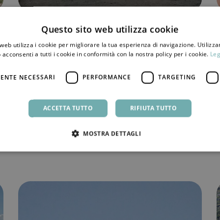
Questo sito web utilizza cookie
PANTELLERIA, L'ISOLA
Pantelleria, il fascino
web utilizza i cookie per migliorare la tua esperienza di navigazione. Utilizza
 acconsenti a tutti i cookie in conformità con la nostra policy per i cookie.
Leg
dell’isola che si rabbuia:
ENTE NECESSARI
PERFORMANCE
TARGETING
magia, capricci e poesia al
tempo del maestrale
ACCETTA TUTTO
RIFIUTA TUTTO
29 NOVEMBRE 2024
MOSTRA DETTAGLI