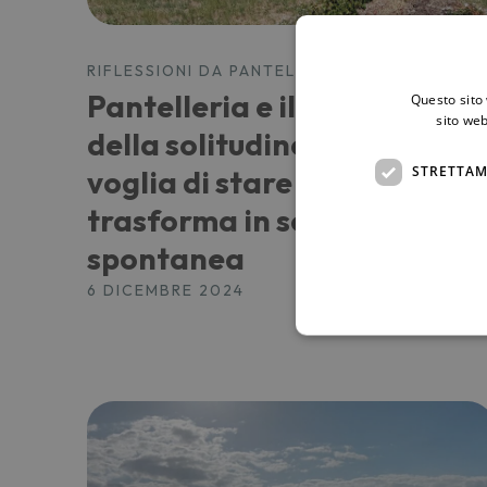
RIFLESSIONI DA PANTELLERIA
Pantelleria e il paradosso
Questo sito 
sito web
della solitudine: quando la
STRETTAM
voglia di stare soli si
trasforma in socialità
spontanea
6 DICEMBRE 2024