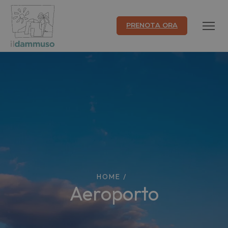
PRENOTA ORA
HOME
/
aeroporto