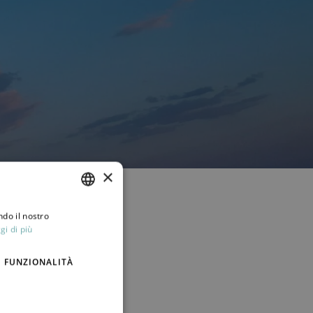
×
ndo il nostro
ITALIAN
gi di più
ENGLISH
FUNZIONALITÀ