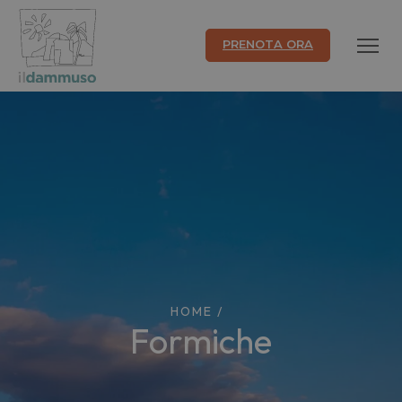
PRENOTA ORA
HOME
/
formiche