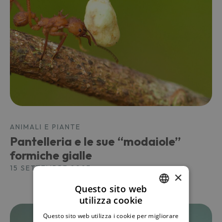
ANIMALI E PIANTE
Pantelleria e le sue “modaiole”
formiche gialle
15 SETTEMBRE 2023
×
Questo sito web
utilizza cookie
ITALIAN
Questo sito web utilizza i cookie per migliorare
ENGLISH