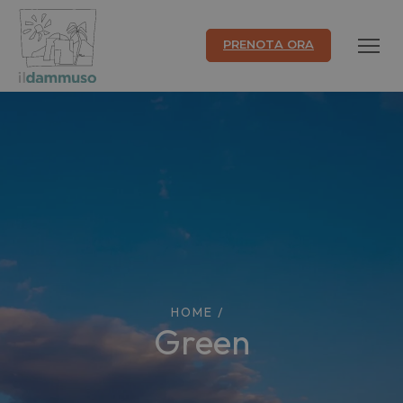
PRENOTA ORA
HOME
/
green