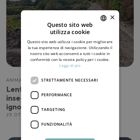
×
Questo sito web
utilizza cookie
ITALIAN
Questo sito web utilizza i cookie per migliorare
ENGLISH
la tua esperienza di navigazione. Utilizzando il
nostro sito web acconsenti a tutti i cookie in
conformità con la nostra policy per i cookie.
Leggi di più
ANIMALI E PIANTE
STRETTAMENTE NECESSARI
Lentezza e natura: Pantelleria
PERFORMANCE
insegna a vedere il verde che
ignoriamo
TARGETING
25 OTTOBRE 2024
FUNZIONALITÀ