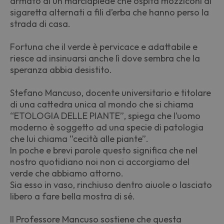
armato di un marciapiede che ospita mozziconi di
sigaretta alternati a fili d’erba che hanno perso la
strada di casa.
Fortuna che il verde è pervicace e adattabile e
riesce ad insinuarsi anche lì dove sembra che la
speranza abbia desistito.
Stefano Mancuso, docente universitario e titolare
di una cattedra unica al mondo che si chiama
“ETOLOGIA DELLE PIANTE”, spiega che l’uomo
moderno è soggetto ad una specie di patologia
che lui chiama “cecità alle piante”.
In poche e brevi parole questo significa che nel
nostro quotidiano noi non ci accorgiamo del
verde che abbiamo attorno.
Sia esso in vaso, rinchiuso dentro aiuole o lasciato
libero a fare bella mostra di sé.
Il Professore Mancuso sostiene che questa