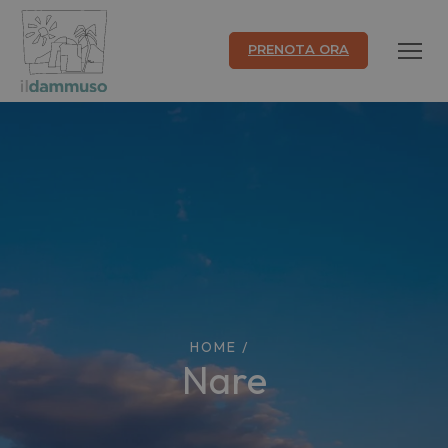
PRENOTA ORA
HOME
/
nare