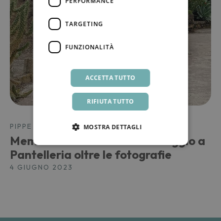
PERFORMANCE
TARGETING
FUNZIONALITÀ
ACCETTA TUTTO
RIFIUTA TUTTO
PIPPE D'ALTURA
MOSTRA DETTAGLI
Memorie senza confini: un viaggio a
Pantelleria oltre le fotografie
4 GIUGNO 2023