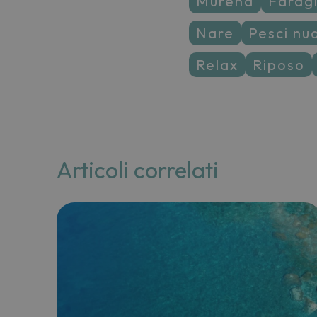
murena
farag
nare
pesci nu
relax
riposo
Articoli correlati