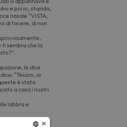
uasi si appannava e
ubo e poi io, stupida,
 voce nasale “VISTA,
no di tacere, di non
 improvvisamente,
e ti sembra che la
esto?”.
cupazione, le dice
dice: “Tesoro, io
queste è stata
iato a casa i nostri
ulle labbra e
o avere buttato nel
×
te scadute insieme