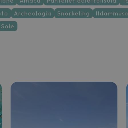
lione
amaca
pantelleriadietrolisola
oto
archeologia
snorkeling
ildammus
sole