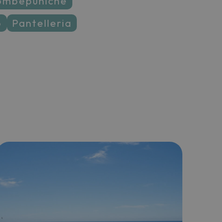
tombepuniche
o
pantelleria