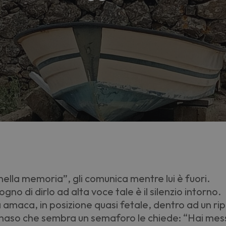
nella memoria”, gli comunica mentre lui è fuori.
no di dirlo ad alta voce tale è il silenzio intorno.
a amaca, in posizione quasi fetale, dentro ad un rip
l naso che sembra un semaforo le chiede: “Hai messo