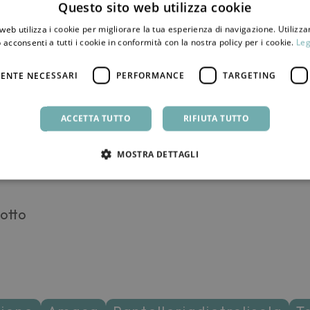
Questo sito web utilizza cookie
web utilizza i cookie per migliorare la tua esperienza di navigazione. Utilizza
sco fisso che è la mia memoria tutto quello di cui ti
 acconsenti a tutti i cookie in conformità con la nostra policy per i cookie.
Leg
esso in salvo queste immagini per noi due e per i no
ENTE NECESSARI
PERFORMANCE
TARGETING
 Pantelleria.
e lasciare i cellulari a casa sarebbe stato un bene”
ACCETTA TUTTO
RIFIUTA TUTTO
 si è tirato fuori da quella specie di uovo che era 
MOSTRA DETTAGLI
ei se ne fosse accorta, da tempo, la stava string
iotto