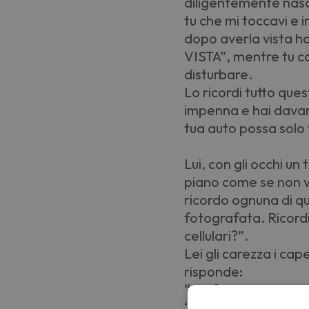
diligentemente nas
tu che mi toccavi e i
dopo averla vista ho
VISTA”, mentre tu co
disturbare.
Lo ricordi tutto que
impenna e hai davant
tua auto possa solo t
Lui, con gli occhi un
piano come se non vo
ricordo ognuna di q
fotografata. Ricordi
cellulari?”.
Lei gli carezza i cape
risponde:
“Ho fatto anche il 
“cestino” tutta l’ans