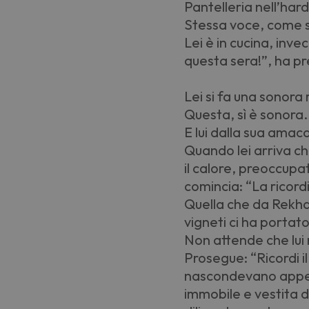
Pantelleria nell’har
Stessa voce, come se
Lei è in cucina, inve
questa sera!”, ha pr
Lei si fa una sonora 
Questa, sì è sonora.
E lui dalla sua amac
Quando lei arriva c
il calore, preoccupa
comincia: “La ricord
Quella che da Rekhal
vigneti ci ha portato
Non attende che lui
Prosegue: “Ricordi il 
nascondevano appena
immobile e vestita di