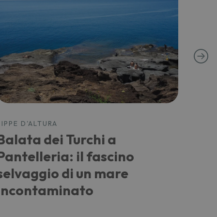
PIPPE D'ALTURA
PIPPE
Balata dei Turchi a
Da 
Pantelleria: il fascino
via
selvaggio di un mare
gra
incontaminato