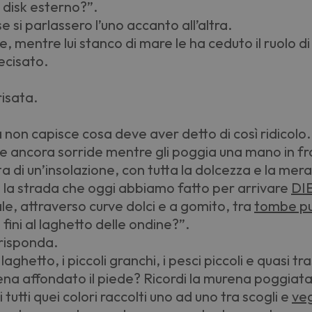
d disk esterno?”.
 si parlassero l’uno accanto all’altra.
ce, mentre lui stanco di mare le ha ceduto il ruolo 
ecisato.
risata.
a non capisce cosa deve aver detto di così ridicolo.
he ancora sorride mentre gli poggia una mano in f
ta di un’insolazione, con tutta la dolcezza e la mer
i la strada che oggi abbiamo fatto per arrivare
DI
e, attraverso curve dolci e a gomito, tra
tombe p
 fini al laghetto delle ondine?”.
 risponda.
laghetto, i piccoli granchi, i pesci piccoli e quasi tr
 affondato il piede? Ricordi la murena poggiata 
 tutti quei colori raccolti uno ad uno tra scogli e
ve