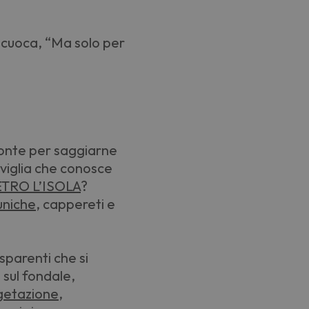
di cuoca, “Ma solo per
ronte per saggiarne
aviglia che conosce
ETRO L’ISOLA
?
uniche
, cappereti e
asparenti che si
sul fondale,
getazione
,