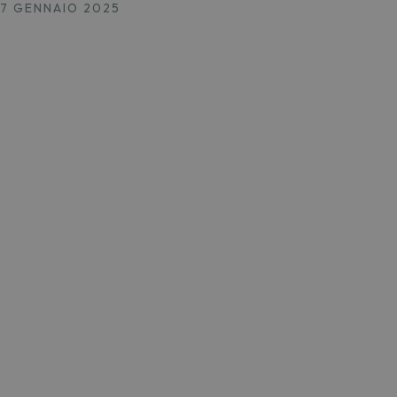
17 GENNAIO 2025
13 GE