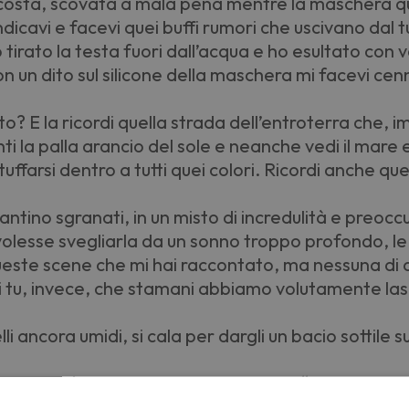
costa, scovata a mala pena mentre la maschera q
ndicavi e facevi quei buffi rumori che uscivano dal t
 tirato la testa fuori dall’acqua e ho esultato con
n un dito sul silicone della maschera mi facevi cen
sto? E la ricordi quella strada dell’entroterra che,
i la palla arancio del sole e neanche vedi il mare 
uffarsi dentro a tutti quei colori. Ricordi anche qu
 tantino sgranati, in un misto di incredulità e preoc
lesse svegliarla da un sonno troppo profondo, le 
ueste scene che mi hai raccontato, ma nessuna di 
 tu, invece, che stamani abbiamo volutamente lasc
lli ancora umidi, si cala per dargli un bacio sottile s
backup se è per questo” e adesso ride “ma solo dop
ia dell’inverno, i conti che non tornano e le bollet