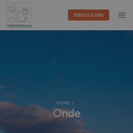
PRENOTA ORA
HOME
/
onde