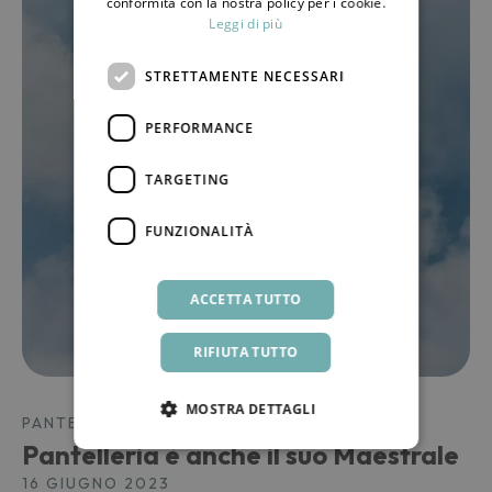
conformità con la nostra policy per i cookie.
Leggi di più
STRETTAMENTE NECESSARI
PERFORMANCE
TARGETING
FUNZIONALITÀ
ACCETTA TUTTO
RIFIUTA TUTTO
MOSTRA DETTAGLI
PANTELLERIA, L'ISOLA
Pantelleria è anche il suo Maestrale
16 GIUGNO 2023