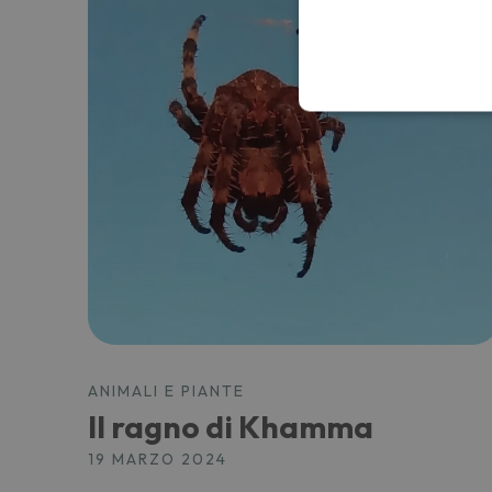
ANIMALI E PIANTE
Il ragno di Khamma
19 MARZO 2024