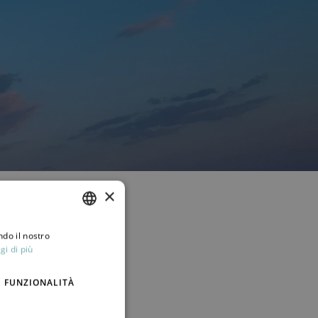
×
ndo il nostro
ITALIAN
gi di più
ENGLISH
FUNZIONALITÀ