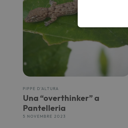
PIPPE D'ALTURA
Una “overthinker” a
Pantelleria
5 NOVEMBRE 2023