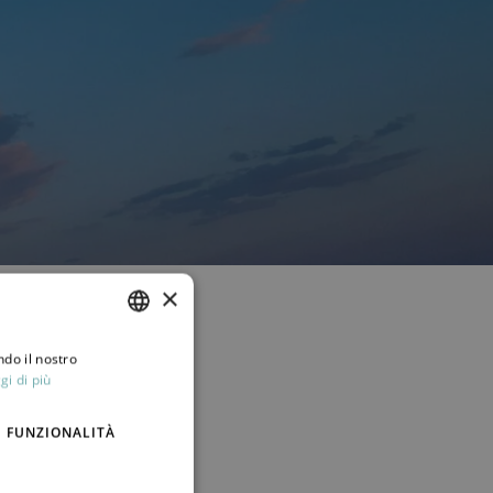
×
ndo il nostro
ITALIAN
gi di più
ENGLISH
FUNZIONALITÀ