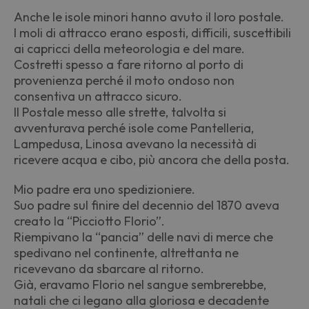
Anche le isole minori hanno avuto il loro postale.
I moli di attracco erano esposti, difficili, suscettibili
ai capricci della meteorologia e del mare.
Costretti spesso a fare ritorno al porto di
provenienza perché il moto ondoso non
consentiva un attracco sicuro.
Il Postale messo alle strette, talvolta si
avventurava perché isole come Pantelleria,
Lampedusa, Linosa avevano la necessità di
ricevere acqua e cibo, più ancora che della posta.
Mio padre era uno spedizioniere.
Suo padre sul finire del decennio del 1870 aveva
creato la “Picciotto Florio”.
Riempivano la “pancia” delle navi di merce che
spedivano nel continente, altrettanta ne
ricevevano da sbarcare al ritorno.
Già, eravamo Florio nel sangue sembrerebbe,
natali che ci legano alla gloriosa e decadente