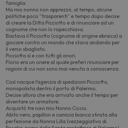
famiglia.
Ma mio nonno non apprezzò, al tempo, alcune
politiche poco “trasparenti” e tempo dopo decise
di creare la Ditta Picciotto e di rinunciare ad un
cognome che non lo rispecchiava.
Bastava il Picciotto (cognome di origine ebraica) a
giocare contro un mondo che stava andando per
il verso sbagliato.
Picciotto sì e con tutti gli onori.
Florio era un onere al quale preferì rinunciare per
ragioni di cui non sono mai venuta a conoscenza.
Così nacque l’agenzia di spedizioni Picciotto,
monopolista dentro il porto di Palermo.
Decise allora che era arrivato anche il tempo per
diventare un armatore.
Acquistò tre navi mio Nonno Ciccio.
Abito nero, papillon e camicia bianca stirata alla
perfezione da Nonna Lilla (vezzeggiativo di
Rosalia, nome della Santa protettrice di Palermo).