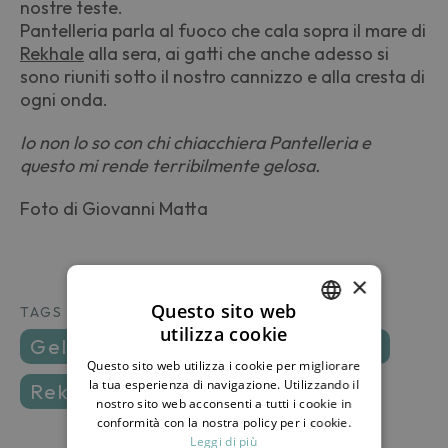
nostre teste.
Pantelleria parla al fuoco che cala sopra il mare di
Rekhale
alla sera, ai gatti che anche adesso si
sono riuniti sotto il nostro cannizzo e alla cresta di
ogni onda.
Io non lo so con chi chiacchiera Pantelleria e
questo mi rende terribilmente gelosa.
Foto di Giovanni Matta
×
Questo sito web
TAGS
utilizza cookie
ITALIAN
gelosia
nostalgia
pantelleria
Questo sito web utilizza i cookie per migliorare
ENGLISH
la tua esperienza di navigazione. Utilizzando il
Rekhale
tramonto
nostro sito web acconsenti a tutti i cookie in
conformità con la nostra policy per i cookie.
Leggi di più