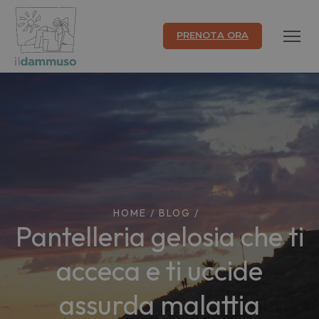
PRENOTA ORA
HOME
/
BLOG
/
Pantelleria gelosia che ti
acceca e ti uccide
assurda malattia