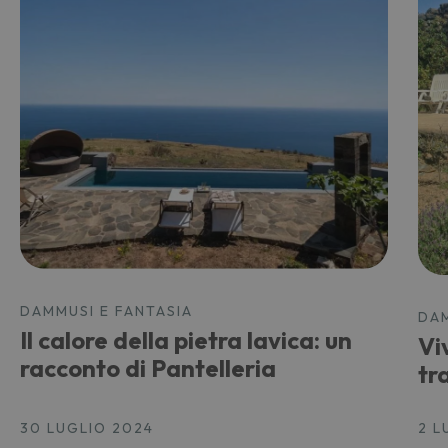
DAMMUSI E FANTASIA
DAM
Il calore della pietra lavica: un
Vi
racconto di Pantelleria
tr
30 LUGLIO 2024
2 L