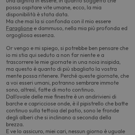
una dignità in essere, in quanto soggetto che
possa ospitare vite umane, ecco, la mia
disponibilità è stata data.
Ma che mai la si confonda con il mio essere
Faraglione
e dammuso, nella mia più profonda ed
orgogliosa essenza.
Or vengo e mi spiego, si potrebbe ben pensare che
io mi stia qui seduto a non far niente e a
trascorrere le mie giornate in una noia insipida,
ma questo è quanto di più sbagliato la vostra
mente possa ritenere. Perché queste giornate, che
a voi esseri umani, potranno sembrare immote
sono, altresì, fatte di moto continuo.
Dall’ovale delle mie finestre è un andirivieni di
barche e capricciose onde, è il pipistrello che batte
continuo sulla tettoia del patio, sono le fronde
degli alberi che si inclinano a seconda della
brezza.
E ve lo assicuro, miei cari, nessun giorno è uguale