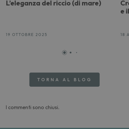
L’eleganza del riccio (di mare)
Cr
e 
19 OTTOBRE 2025
18 
TORNA AL BLOG
I commenti sono chiusi.