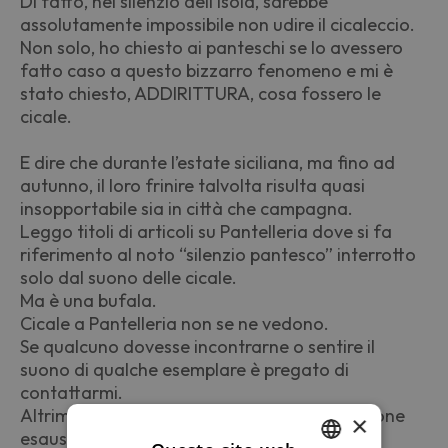
Di fatto, nel silenzio dell’isola, sarebbe
assolutamente impossibile non udire il cicaleccio.
Non solo, ho chiesto ai panteschi se lo avessero
fatto caso a questo bizzarro fenomeno e mi è
stato chiesto, ADDIRITTURA, cosa fossero le
cicale.
E dire che durante l’estate siciliana, ma fino ad
autunno, il loro frinire talvolta risulta quasi
insopportabile sia in città che campagna.
Leggo titoli di articoli su Pantelleria dove si fa
riferimento al noto “silenzio pantesco” interrotto
solo dal suono delle cicale.
Ma è una bufala.
Cicale a Pantelleria non se ne vedono.
Se qualcuno dovesse incontrarne o sentire il
suono di qualche esemplare è pregato di
contattarmi.
Altrimenti mi piacerebbe avere una spiegazione
×
esaustiva su questa “inverosimile” assenza.