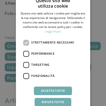
Questo sito web
Attendo che qualcuno mi sveli l’arcano.
utilizza cookie
ITALIAN
Foto di
Joshua J. Cotten
su
Unsplash
Questo sito web utilizza i cookie per migliorare
ENGLISH
la tua esperienza di navigazione. Utilizzando il
nostro sito web acconsenti a tutti i cookie in
conformità con la nostra policy per i cookie.
Leggi di più
TAGS
STRETTAMENTE NECESSARI
ombra
campagna
cicala
bosco
PERFORMANCE
suoni
silenzio
insetti
TARGETING
ildammuso
montagna
natura
FUNZIONALITÀ
pantelleria
ACCETTA TUTTO
Articoli correlati
RIFIUTA TUTTO