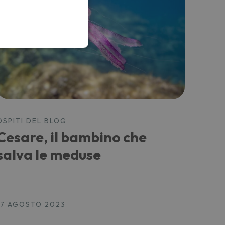
OSPITI DEL BLOG
Cesare, il bambino che
salva le meduse
17 AGOSTO 2023