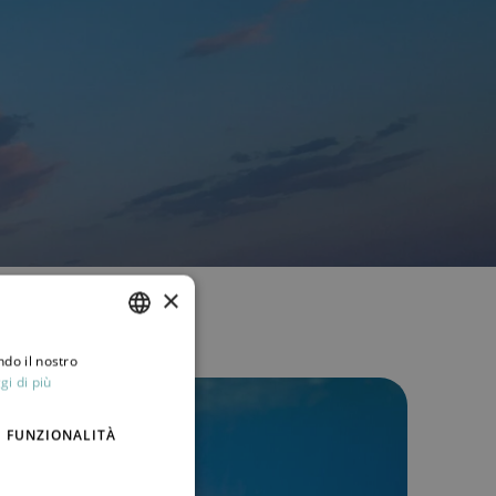
×
ndo il nostro
ITALIAN
gi di più
ENGLISH
FUNZIONALITÀ