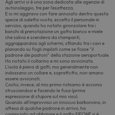
Agli arrivi vi è una zona dedicata alle agenzie di
autonoleggio, tre per l’esattezza.
E io mi aggiravo con fare annoiato dentro questa
specie di saletta vuota, eccetto il personale in
servizio, quando ho notato gironzolare tra i
banchi di prenotazione un gatto bianco e miele
che saliva e scendeva da stampanti,
aggrappandosi agli schermi, sfilando tra i cavi e
planando su fogli impilati come se fosse “il
padrone dei padroni” della stazione aeroportuale.
Ho notato il collarino e mi sono avvicinata.
L’isola è piena di gatti, ma generalmente non
indossano un collare e, soprattutto, non amano
essere avvicinati.
Costui, invece, al mio primo richiamo è accorso
strusciandosi e facendo le fusa (prima
espressione di stupore sul mio viso).
Quando all’improvviso un innocuo barboncino, in
attesa di qualche padrone in arrivo, ha
cominciato ad abbaiare e il gatto FIFONE si è