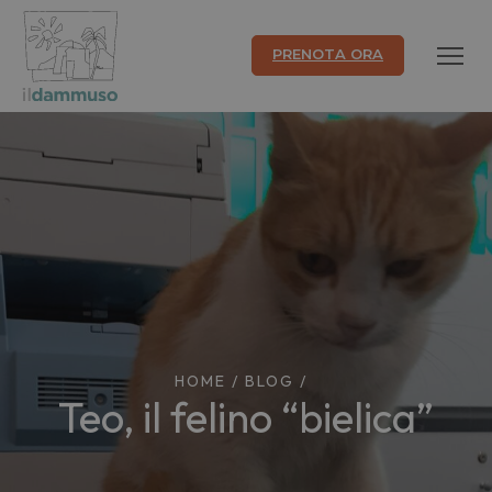
PRENOTA ORA
HOME
/
BLOG
/
Teo, il felino “bielica”