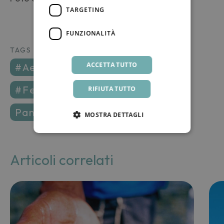
TARGETING
FUNZIONALITÀ
TAGS
ACCETTA TUTTO
#aeroporto
#bielica
#cat
#felino
#gatto
ildammuso
RIFIUTA TUTTO
pantelleria
MOSTRA DETTAGLI
Articoli correlati