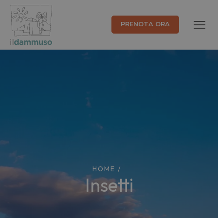
PRENOTA ORA
HOME
/
insetti