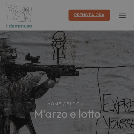
PRENOTA ORA
HOME
/
BLOG
/
M’arzo e lotto