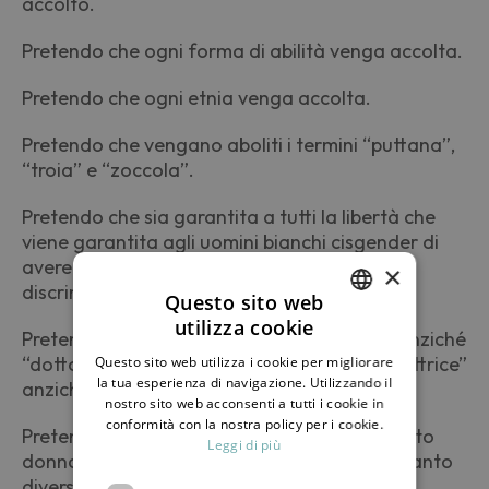
accolto.
Pretendo che ogni forma di abilità venga accolta.
Pretendo che ogni etnia venga accolta.
Pretendo che vengano aboliti i termini “puttana”,
“troia” e “zoccola”.
Pretendo che sia garantita a tutti la libertà che
viene garantita agli uomini bianchi cisgender di
avere una vita sessuale libera da ogni
×
discriminazione.
Questo sito web
utilizza cookie
Pretendo di essere chiamata “dottoressa” anziché
ITALIAN
“dottore”, “sindaca” anziché “sindaco”, “direttrice”
Questo sito web utilizza i cookie per migliorare
ENGLISH
la tua esperienza di navigazione. Utilizzando il
anziché “direttore”.
nostro sito web acconsenti a tutti i cookie in
conformità con la nostra policy per i cookie.
Pretendo di essere ascoltata sempre in quanto
Leggi di più
donna, in quanto gay, in quanto ner* e in quanto
diversamente abile.