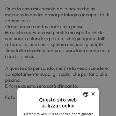
Questa casa mi consola dalla paura che mi
ingenera la nostra ormai patologica incapacità di
comunicare.
Ormai provo a indovinare cosa pensi.
Ho scelto questa casa perché mi aspetto che le
sue pareti colorate, i profumi che giungono dall’
attorno, la luce che si spalma nei posti giusti, le
finestrelle di cielo e l’ombra riparatrice curino noi e
i nostri silenzi.
A questo sto pensando, mentre la vedo scendere,
completamente nuda, gli scalini che portano alla
piscina.
E forse questa sera sarà d’incanto.
×
Foto di Giovanni Matta
Questo sito web
utilizza cookie
ITALIAN
Questo sito web utilizza i cookie per migliorare