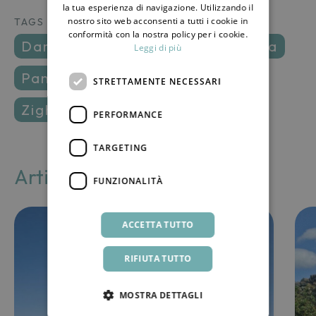
ENGLISH
la tua esperienza di navigazione. Utilizzando il
nostro sito web acconsenti a tutti i cookie in
TAGS
conformità con la nostra policy per i cookie.
dammusi
ildammusogram
isola
Leggi di più
pantelleria
relax
vacanze
STRETTAMENTE NECESSARI
zighidi
PERFORMANCE
TARGETING
Articoli correlati
FUNZIONALITÀ
ACCETTA TUTTO
RIFIUTA TUTTO
MOSTRA DETTAGLI