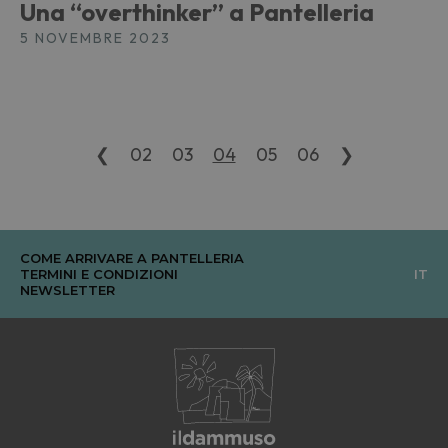
Una “overthinker” a Pantelleria
5 NOVEMBRE 2023
❮
02
03
04
05
06
❯
COME ARRIVARE A PANTELLERIA
TERMINI E CONDIZIONI
IT
NEWSLETTER